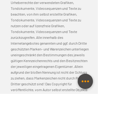
Urheberrechte der verwendeten Grafiken,
Tondokumente, Videosequenzen und Texte zu
beachten, von ihm selbst erstellte Grafiken,
Tondokumente, Videosequenzen und Texte zu
nutzen oder auf lizenzfreie Grafiken,
Tondokumente, Videosequenzen und Texte
zurückzugreifen. Alle innerhalb des
Internetangebotes genannten und ggf. durch Dritte
geschützten Marken- und Warenzeichen unterliegen
uneingeschränkt den Bestimmungen des jeweils
gültigen Kennzeichenrechts und den Besitzrechten
der jeweiligen eingetragenen Eigentümer. Allein
aufgrund der bloßen Nennung ist nicht der Schluss
zu ziehen, dass Markenzeichen nicht durch Rechte
Dritter geschützt sind! Das Copyright für
veröffentlichte, vom Autor selbst erstellte Objekte
bleibt allein beim Autor der Seiten. Eine
Vervielfältigung oder Verwendung solcher Grafiken,
Tondokumente, Videosequenzen und Texte in
anderen elektronischen oder gedruckten
Publikationen ist ohne ausdrückliche Zustimmung
des Autors nicht gestattet.
4. Rechtswirksamkeit dieses