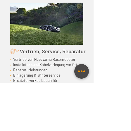
Vertrieb, Service, Reparatur
•
Vertrieb von
Husqvarna
Rasenroboter
•
Installation und Kabelverlegung vor Ort
•
Reparaturleistungen
•
Einlagerung & Winterservice
•
Ersatzteilverkauf, auch für
Gartengeräte & Landtechnik
Husqvarna-Homepage:
www.husqvarna.com/at
Ersatzteilverkauf:
www.prillinger.at/de